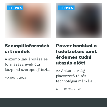
TIPPEK
TIPPEK
Szempillaformázá
Power bankkal a
si trendek
fedélzeten: amit
érdemes tudni
A szempillák ápolása és
utazás előtt
formázása évek óta
központi szerepet játszik
Az Anker, a világ
a szépségápolásban,...
piacvezető töltés
MÁJUS 1, 2026
technológiai márkája,
valamint az útközbeni
ÁPRILIS 25, 2026
töltési...