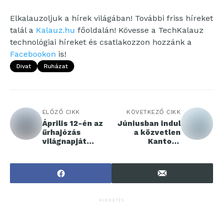
Elkalauzoljuk a hírek világában! További friss híreket
talál a
Kalauz.hu
főoldalán! Kövesse a TechKalauz
technológiai híreket és csatlakozzon hozzánk a
Facebookon
is!
Divat
Ruházat
ELŐZŐ CIKK
KÖVETKEZŐ CIKK
Április 12-én az
Júniusban indul
űrhajózás
a közvetlen
világnapját
Kanton-
ünnepeljük
Budapest járat
HIRDETÉS