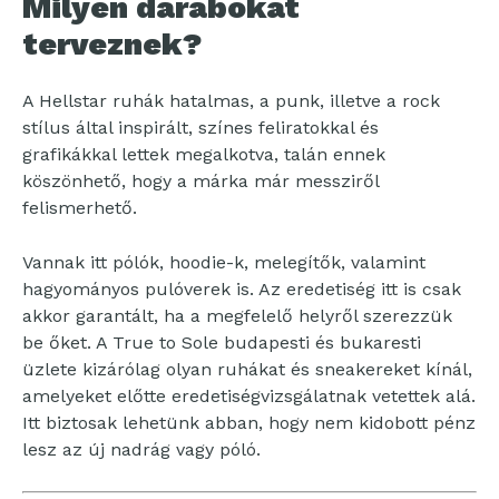
Milyen darabokat
terveznek?
A Hellstar ruhák hatalmas, a punk, illetve a rock
stílus által inspirált, színes feliratokkal és
grafikákkal lettek megalkotva, talán ennek
köszönhető, hogy a márka már messziről
felismerhető.
Vannak itt pólók, hoodie-k, melegítők, valamint
hagyományos pulóverek is. Az eredetiség itt is csak
akkor garantált, ha a megfelelő helyről szerezzük
be őket. A True to Sole budapesti és bukaresti
üzlete kizárólag olyan ruhákat és sneakereket kínál,
amelyeket előtte eredetiségvizsgálatnak vetettek alá.
Itt biztosak lehetünk abban, hogy nem kidobott pénz
lesz az új nadrág vagy póló.