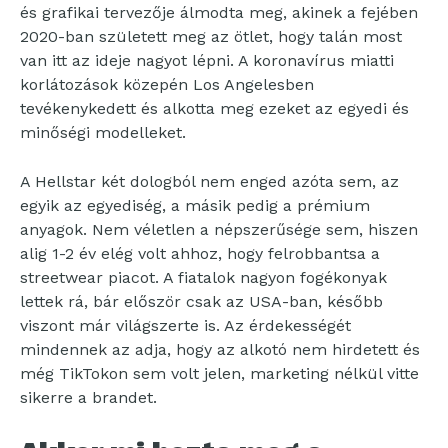
és grafikai tervezője álmodta meg, akinek a fejében
2020-ban született meg az ötlet, hogy talán most
van itt az ideje nagyot lépni. A koronavírus miatti
korlátozások közepén Los Angelesben
tevékenykedett és alkotta meg ezeket az egyedi és
minőségi modelleket.
A Hellstar két dologból nem enged azóta sem, az
egyik az egyediség, a másik pedig a prémium
anyagok. Nem véletlen a népszerűsége sem, hiszen
alig 1-2 év elég volt ahhoz, hogy felrobbantsa a
streetwear piacot. A fiatalok nagyon fogékonyak
lettek rá, bár először csak az USA-ban, később
viszont már világszerte is. Az érdekességét
mindennek az adja, hogy az alkotó nem hirdetett és
még TikTokon sem volt jelen, marketing nélkül vitte
sikerre a brandet.