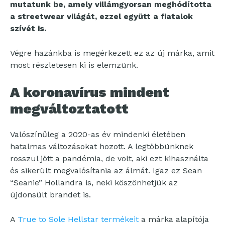
mutatunk be, amely villámgyorsan meghódította
a streetwear világát, ezzel együtt a fiatalok
szívét is.
Végre hazánkba is megérkezett ez az új márka, amit
most részletesen ki is elemzünk.
A koronavírus mindent
megváltoztatott
Valószínűleg a 2020-as év mindenki életében
hatalmas változásokat hozott. A legtöbbünknek
rosszul jött a pandémia, de volt, aki ezt kihasználta
és sikerült megvalósítania az álmát. Igaz ez Sean
“Seanie” Hollandra is, neki köszönhetjük az
újdonsült brandet is.
A
True to Sole Hellstar termékeit
a márka alapítója