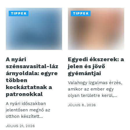
TIPPEK
TIPPEK
A nyári
Egyedi ékszerek: a
szénsavasital-láz
jelen és jövő
árnyoldala: egyre
gyémántjai
többen
Valahogy izgalmas érzés,
kockáztatnak a
amikor az ember egy
patronokkal
olyan területre kerül,
amelyet talán...
A nyári időszakban
JÚLIUS 8, 2026
jelentősen megnő az
otthon készített
szénsavas italok iránti
JÚLIUS 21, 2026
igény,...