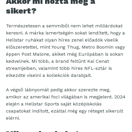
Akkor mi hozta meg a
sikert?
Természetesen a semmiből nem lehet milliárdokat
keresni. A márka ismertségén sokat lendített, hogy a
Hellstar ruhákat olyan híres zenei előadók viselik
előszeretettel, mint Young Thug, Metro Boomin vagy
éppen Post Malone, akiket még Európában is sokan
kedvelnek. Mi több, a brand feltűnt Kai Cenat
streamjeiben, valamint több híres NFL-sztár is
elkezdte viselni a kollekciók darabjait.
A végső lábnyomát pedig akkor szerezte meg,
amikor az amerikai foci világában is megjelent. 2024
elején a Hellstar Sports saját középiskolás
csapatokat indított, ezáltal még egy réteget sikerült
elérni.