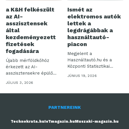
a K&H felkészült
Ismét az
az AI-
elektromos autók
asszisztensek
lettek a
által
legdrágábbak a
kezdeményezett
használtautó-
fizetések
piacon
fogadására
Megjelent a
Használtautó.hu és a
Újabb mérföldkőhöz
Központi Statisztikai
érkezett az AI-
Hivatal legfrissebb, májusi
asszisztensekre épülő
JÚNIUS 19, 2026
közös statisztikája....
digitális fizetés: a
JÚLIUS 3, 2026
Mastercard bevezette
az...
PARTNEREINK
Technokrata.hu
IoTmagazin.hu
Muszaki-magazin.hu