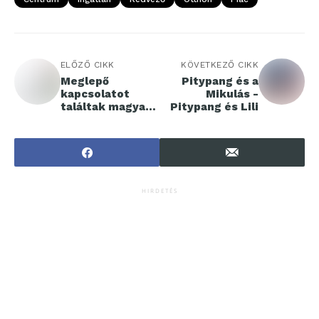
ELŐZŐ CIKK
KÖVETKEZŐ CIKK
Meglepő
Pitypang és a
kapcsolatot
Mikulás -
találtak magyar
Pitypang és Lili
kutatók a COVID-
szankciók
szigorúsága és a
légszennyezés
közt
HIRDETÉS