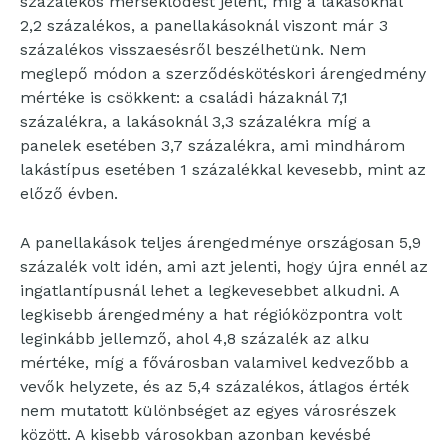
százalékos mérséklődést jelent, míg a lakásoknál
2,2 százalékos, a panellakásoknál viszont már 3
százalékos visszaesésről beszélhetünk. Nem
meglepő módon a szerződéskötéskori árengedmény
mértéke is csökkent: a családi házaknál 7,1
százalékra, a lakásoknál 3,3 százalékra míg a
panelek esetében 3,7 százalékra, ami mindhárom
lakástípus esetében 1 százalékkal kevesebb, mint az
előző évben.
A panellakások teljes árengedménye országosan 5,9
százalék volt idén, ami azt jelenti, hogy újra ennél az
ingatlantípusnál lehet a legkevesebbet alkudni. A
legkisebb árengedmény a hat régióközpontra volt
leginkább jellemző, ahol 4,8 százalék az alku
mértéke, míg a fővárosban valamivel kedvezőbb a
vevők helyzete, és az 5,4 százalékos, átlagos érték
nem mutatott különbséget az egyes városrészek
között. A kisebb városokban azonban kevésbé