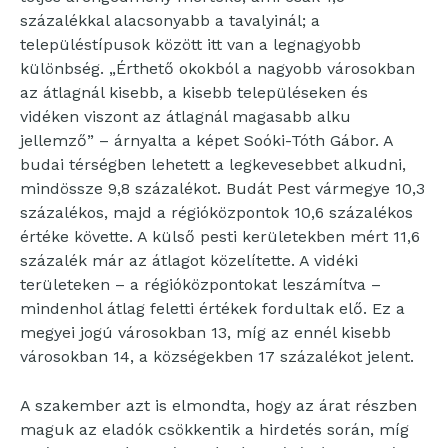
százalékkal alacsonyabb a tavalyinál; a
településtípusok között itt van a legnagyobb
különbség. „Érthető okokból a nagyobb városokban
az átlagnál kisebb, a kisebb településeken és
vidéken viszont az átlagnál magasabb alku
jellemző” – árnyalta a képet Soóki-Tóth Gábor. A
budai térségben lehetett a legkevesebbet alkudni,
mindössze 9,8 százalékot. Budát Pest vármegye 10,3
százalékos, majd a régióközpontok 10,6 százalékos
értéke követte. A külső pesti kerületekben mért 11,6
százalék már az átlagot közelítette. A vidéki
területeken – a régióközpontokat leszámítva –
mindenhol átlag feletti értékek fordultak elő. Ez a
megyei jogú városokban 13, míg az ennél kisebb
városokban 14, a községekben 17 százalékot jelent.
A szakember azt is elmondta, hogy az árat részben
maguk az eladók csökkentik a hirdetés során, míg