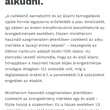
alkudni.
„A csökkenő kamatszint és az állami támogatások
újabb formái egyszerre erősítették a piac lendületét,
így ebben az évben trendfordulóról beszélhetünk az
árengedmények esetében, hiszen mindhárom
használt szegmensben jelentősen csökkent az alku
mértéke a tavalyi évhez képest” – összegezte az
Otthon Centrum adatait Soóki-Tóth Gábor. Az
elemzési vezető elmondta, hogy az év első kilenc
hónapjában a használt házak teljes árengedménye
országos átlagban 12,1 százalék volt, míg a
téglalakások árából 6,7, a panelekéből 5,8 százalékot
engedtek az eladók.
Mindhárom használt szegmensben jelentősen
csökkent az árengedmény mértéke egy év alatt –
fűzte hozzá a szakember. Ez a házak esetében 1,5