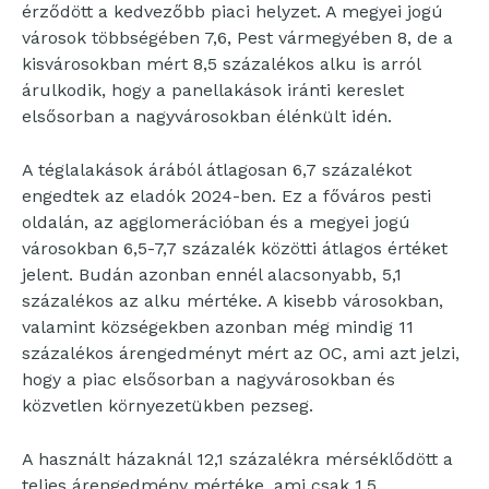
érződött a kedvezőbb piaci helyzet. A megyei jogú
városok többségében 7,6, Pest vármegyében 8, de a
kisvárosokban mért 8,5 százalékos alku is arról
árulkodik, hogy a panellakások iránti kereslet
elsősorban a nagyvárosokban élénkült idén.
A téglalakások árából átlagosan 6,7 százalékot
engedtek az eladók 2024-ben. Ez a főváros pesti
oldalán, az agglomerációban és a megyei jogú
városokban 6,5-7,7 százalék közötti átlagos értéket
jelent. Budán azonban ennél alacsonyabb, 5,1
százalékos az alku mértéke. A kisebb városokban,
valamint községekben azonban még mindig 11
százalékos árengedményt mért az OC, ami azt jelzi,
hogy a piac elsősorban a nagyvárosokban és
közvetlen környezetükben pezseg.
A használt házaknál 12,1 százalékra mérséklődött a
teljes árengedmény mértéke, ami csak 1,5