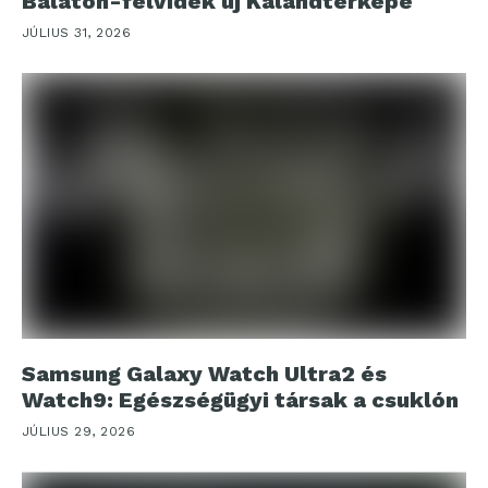
Balaton-felvidék új Kalandtérképe
JÚLIUS 31, 2026
Samsung Galaxy Watch Ultra2 és
Watch9: Egészségügyi társak a csuklón
JÚLIUS 29, 2026