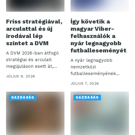
Friss stratégiával,
Így követik a
arculattal és új
magyar Viber-
irodával lép
felhasználók a
szintet a DVM
nyár legnagyobb
futballeseményét
A DVM 2026-ban átfogó
stratégiai és arculati
A nyár legnagyobb
megújuláson esett át,
nemzetközi
egyidejűleg a...
futballeseményének
JÚLIUS 9, 2026
kapcsán a Rakuten Viber
JÚLIUS 7, 2026
a hivatalos magyar...
GAZDASÁG
GAZDASÁG