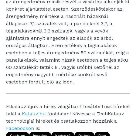
az árengedmény másik részét a vásárlók alkudják ki
konkrét ajánlattétel esetén. Szerződéskötéskor az
árengedmény mértéke a használt házaknál
átlagosan 7,1 százalék volt, a paneleknél 3,7, a
téglalakásoknál 3,3 százalék, vagyis a vevők
ajánlatára ennyit engedtek az eladók az árból
országos átlagban. Ezen értékek a téglalakások
esetében a teljes árengedmény 50 százalékát, míg a
panellakások, valamint házak esetében a teljes alku
60 százalékát tették ki, vagyis utóbbi kettőnél az
engedmény nagyobb mértéke konkrét vevő
esetében fordult elő az idén.
Elkalauzoljuk a hírek világában! További friss híreket
talál a
Kalauz.hu
főoldalán! Kövesse a TechKalauz
technológiai híreket és csatlakozzon hozzánk a
Facebookon
is!
Centrum
Ingatlan
Kedvező
Otthon
Piac