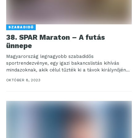
SZABADIDŐ
38. SPAR Maraton – A futás
ünnepe
Magyarország legnagyobb szabadidős
sportrendezvénye, egy igazi bakancslistás kihívás
mindazoknak, akik célul tűzték ki a távok királynőjének
teljesítését. Fuss maratont Budapesten, egy gyönyörű
OKTÓBER 8, 2023
és...