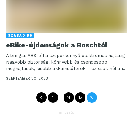
SZABADIDŐ
eBike-újdonságok a Boschtól
A bringás ABS-től a szuperkönnyű elektromos hajtásig
Nagyobb biztonság, könnyebb és csendesebb
meghajtások, kisebb akkumulátorok – ez csak néhány
a számos újdonság közül,...
SZEPTEMBER 30, 2023
1
…
14
15
16
HIRDETÉS