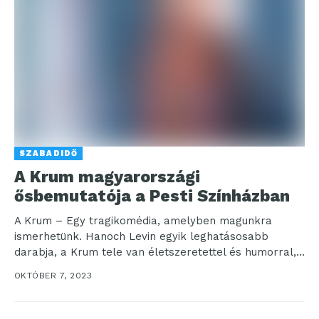
SZABADIDŐ
A Krum magyarországi
ősbemutatója a Pesti Színházban
A Krum – Egy tragikomédia, amelyben magunkra
ismerhetünk. Hanoch Levin egyik leghatásosabb
darabja, a Krum tele van életszeretettel és humorral,
miközben fájdalmasan őszintén...
OKTÓBER 7, 2023