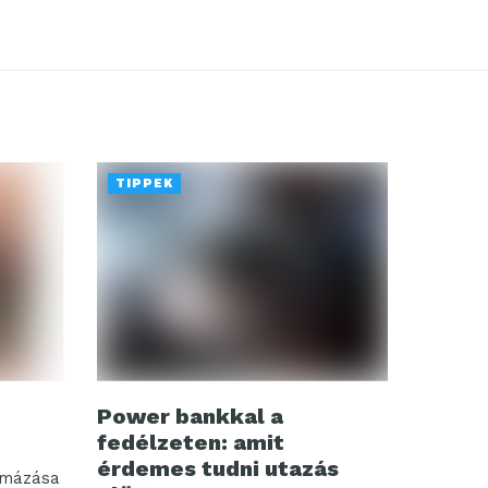
TIPPEK
Power bankkal a
fedélzeten: amit
érdemes tudni utazás
rmázása