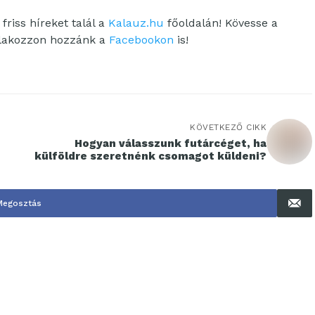
friss híreket talál a
Kalauz.hu
főoldalán! Kövesse a
tlakozzon hozzánk a
Facebookon
is!
KÖVETKEZŐ CIKK
Hogyan válasszunk futárcéget, ha
külföldre szeretnénk csomagot küldeni?
Megosztás