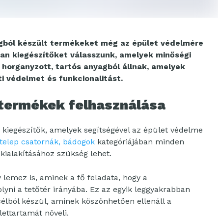
ogból készült termékeket még az épület védelmére
lyan kiegészítőket válasszunk, amelyek minőségi
 horganyzott, tartós anyagból állnak, amelyek
i védelmet és funkcionalitást.
termékek felhasználása
a kiegészítők, amelyek segítségével az épület védelme
atelep csatornák, bádogok
kategóriájában minden
 kialakításához szükség lehet.
 lemez is, aminek a fő feladata, hogy a
olyni a tetőtér irányába. Ez az egyik leggyakrabban
élból készül, aminek köszönhetően ellenáll a
lettartamát növeli.