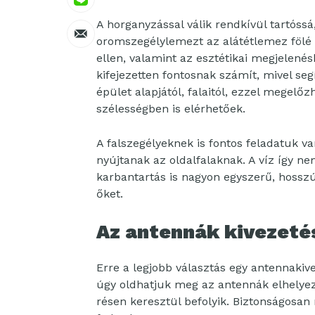
A horganyzással válik rendkívül tartóssá,
oromszegélylemezt az alátétlemez fölé k
ellen, valamint az esztétikai megjelenés
kifejezetten fontosnak számít, mivel se
épület alapjától, falaitól, ezzel megelő
szélességben is elérhetőek.
A falszegélyeknek is fontos feladatuk va
nyújtanak az oldalfalaknak. A víz így ne
karbantartás is nagyon egyszerű, hossz
őket.
Az antennák kivezeté
Erre a legjobb választás egy antennakive
úgy oldhatjuk meg az antennák elhelyezé
résen keresztül befolyik. Biztonságosan 