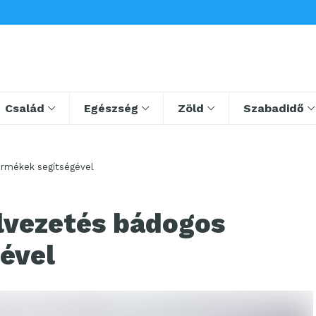
Család
Egészség
Zöld
Szabadidő
ermékek segítségével
lvezetés bádogos
ével