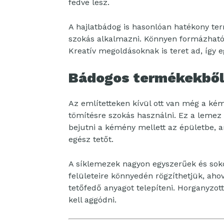
fedve lesz.
A hajlatbádog is hasonlóan hatékony ter
szokás alkalmazni. Könnyen formázható,
Kreatív megoldásoknak is teret ad, így 
Bádogos termékekből
Az említetteken kívül ott van még a kém
tömítésre szokás használni. Ez a lemez
bejutni a kémény mellett az épületbe, an
egész tetőt.
A síklemezek nagyon egyszerűek és sokol
felületeire könnyedén rögzíthetjük, ah
tetőfedő anyagot telepíteni. Horganyzot
kell aggódni.