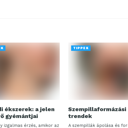
EK
TIPPEK
i ékszerek: a jelen
Szempillaformázási
vő gyémántjai
trendek
y izgalmas érzés, amikor az
A szempillák ápolása és fo