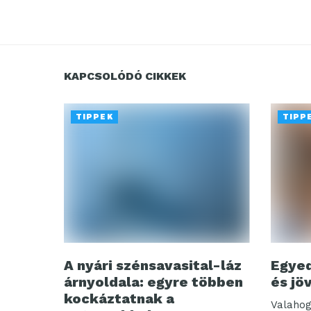
KAPCSOLÓDÓ CIKKEK
TIPPEK
TIPP
A nyári szénsavasital-láz
Egyed
árnyoldala: egyre többen
és jö
kockáztatnak a
Valahog