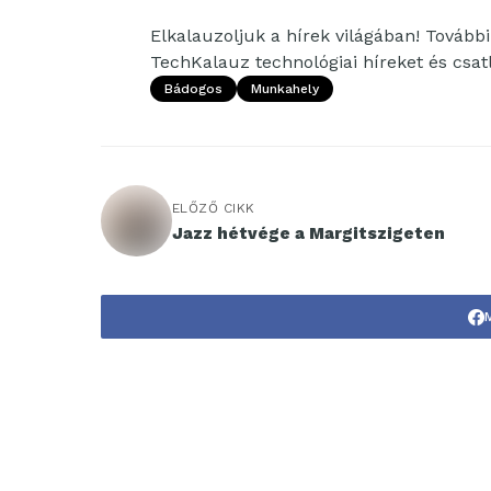
Elkalauzoljuk a hírek világában! További 
TechKalauz technológiai híreket és csa
Bádogos
Munkahely
ELŐZŐ CIKK
Jazz hétvége a Margitszigeten