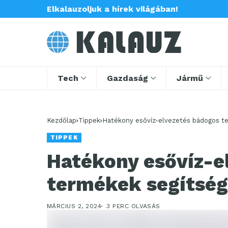
Elkalauzoljuk a hírek világában!
Tech
Gazdaság
Jármű
Kezdőlap
Tippek
Hatékony esővíz-elvezetés bádogos t
TIPPEK
Hatékony esővíz-e
termékek segítség
MÁRCIUS 2, 2024
3 PERC OLVASÁS