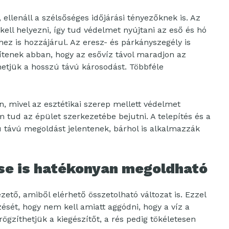
 ellenáll a szélsőséges időjárási tényezőknek is. Az
ell helyezni, így tud védelmet nyújtani az eső és hó
hez is hozzájárul. Az eresz- és párkányszegély is
gítenek abban, hogy az esővíz távol maradjon az
zhetjük a hosszú távú károsodást. Többféle
n, mivel az esztétikai szerep mellett védelmet
m tud az épület szerkezetébe bejutni. A telepítés és a
ú távú megoldást jelentenek, bárhol is alkalmazzák
se is hatékonyan megoldható
zető, amiből elérhető összetolható változat is. Ezzel
sét, hogy nem kell amiatt aggódni, hogy a víz a
rögzíthetjük a kiegészítőt, a rés pedig tökéletesen