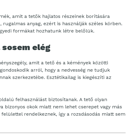
mék, amit a tetők hajlatos részeinek borítására
 rugalmas anyag, ezért is használják széles körben.
egyedi formákat hozhatunk létre belőlük.
 sosem elég
ényszegély, amit a tető és a kémények közötti
 gondoskodik arról, hogy a nedvesség ne tudjuk
nak szerkezetébe. Esztétikailag is kiegészíti az
dalú felhasználást biztosítanak. A tető olyan
ova bizonyos okok miatt nem lehet cserepet vagy más
t felülettel rendelkeznek, így a rozsdásodás miatt sem