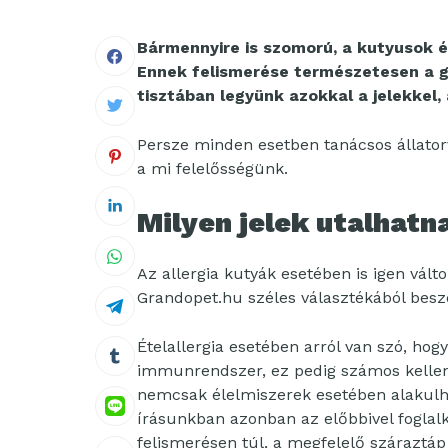
Bármennyire is szomorú, a kutyusok é
Ennek felismerése természetesen a g
tisztában legyünk azokkal a jelekkel
Persze minden esetben tanácsos állatorvo
a mi felelősségünk.
Milyen jelek utalhatn
Az allergia kutyák esetében is igen vál
Grandopet.hu széles választékából bes
Ételallergia esetében arról van szó, ho
immunrendszer, ez pedig számos kelle
nemcsak élelmiszerek esetében alakulha
írásunkban azonban az előbbivel foglalk
felismerésen túl, a megfelelő száraztáp 