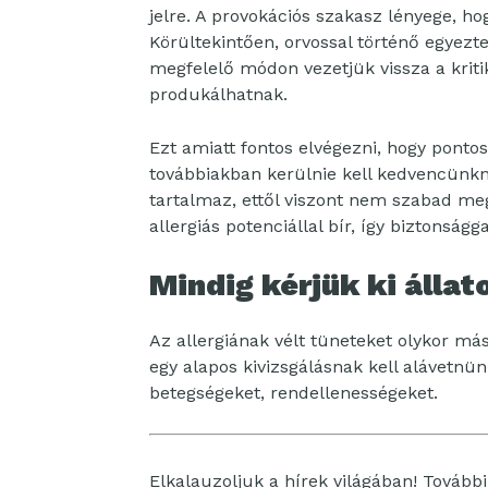
jelre. A provokációs szakasz lényege, ho
Körültekintően, orvossal történő egyezt
megfelelő módon vezetjük vissza a krit
produkálhatnak.
Ezt amiatt fontos elvégezni, hogy ponto
továbbiakban kerülnie kell kedvencünkn
tartalmaz, ettől viszont nem szabad meg
allergiás potenciállal bír, így biztonságg
Mindig kérjük ki állat
Az allergiának vélt tüneteket olykor más
egy alapos kivizsgálásnak kell alávetnü
betegségeket, rendellenességeket.
Elkalauzoljuk a hírek világában! További 