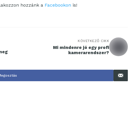
tlakozzon hozzánk a
Facebookon
is!
KÖVETKEZŐ CIKK
Mi mindenre jó egy profi
 meg
kamerarendszer?
Megosztás