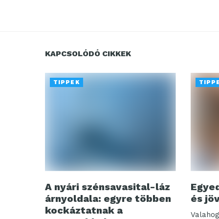
KAPCSOLÓDÓ CIKKEK
TIPPEK
TIPP
A nyári szénsavasital-láz
Egyed
árnyoldala: egyre többen
és jö
kockáztatnak a
Valahog