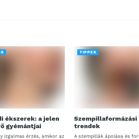
EK
TIPPEK
i ékszerek: a jelen
Szempillaformázási
vő gyémántjai
trendek
y izgalmas érzés, amikor az
A szempillák ápolása és fo