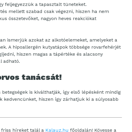
gy feljegyezzük a tapasztalt tüneteket.
etés mellett szabad csak végezni, hiszen ha nem
ikus összetevőket, nagyon heves reakciókat
san ismerjük azokat az alkotóelemeket, amelyeket a
ek. A hipoallergén kutyatápok többsége rovarfehérjét
ijedni, hiszen magas a tápértéke és alacsony
al adható.
orvos tanácsát!
 betegségek is kiválthatják, így első lépésként mindig
nk kedvencünket, hiszen így zárhatjuk ki a súlyosabb
friss híreket talál a
Kalauz.hu
főoldalán! Kövesse a