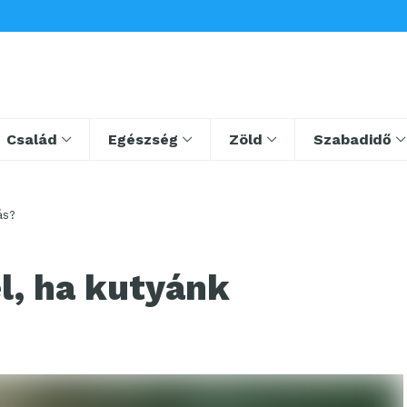
Család
Egészség
Zöld
Szabadidő
ás?
l, ha kutyánk