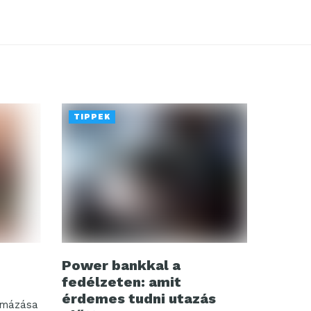
TIPPEK
Power bankkal a
fedélzeten: amit
érdemes tudni utazás
rmázása