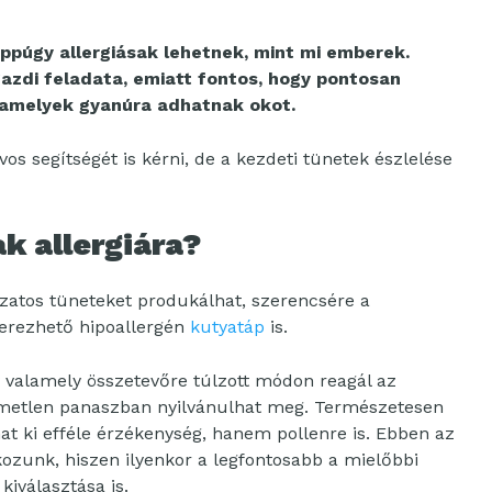
ppúgy allergiásak lehetnek, mint mi emberek.
azdi feladata, emiatt fontos, hogy pontosan
, amelyek gyanúra adhatnak okot.
s segítségét is kérni, de a kezdeti tünetek észlelése
ak allergiára?
tozatos tüneteket produkálhat, szerencsére a
zerezhető hipoallergén
kutyatáp
is.
gy valamely összetevőre túlzott módon reagál az
metlen panaszban nyilvánulhat meg. Természetesen
t ki efféle érzékenység, hanem pollenre is. Ebben az
ozunk, hiszen ilyenkor a legfontosabb a mielőbbi
kiválasztása is.