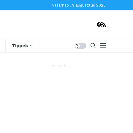
vasárnap , 9 augusztus 2026
Tippek
HIRDETÉS