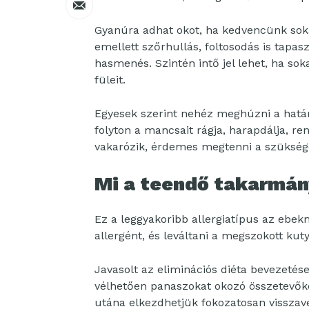
Gyanúra adhat okot, ha kedvencünk sokat
emellett szőrhullás, foltosodás is tapas
hasmenés. Szintén intő jel lehet, ha sok
füleit.
Egyesek szerint nehéz meghúzni a határt
folyton a mancsait rágja, harapdálja, re
vakarózik, érdemes megtenni a szükség
Mi a teendő takarmán
Ez a leggyakoribb allergiatípus az ebekn
allergént, és leváltani a megszokott kuty
Javasolt az eliminációs diéta bevezetése
vélhetően panaszokat okozó összetevőke
utána elkezdhetjük fokozatosan visszave