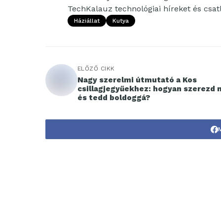
TechKalauz technológiai híreket és csa
Háziállat
Kutya
ELŐZŐ CIKK
Nagy szerelmi útmutató a Kos
csillagjegyűekhez: hogyan szerezd
és tedd boldoggá?