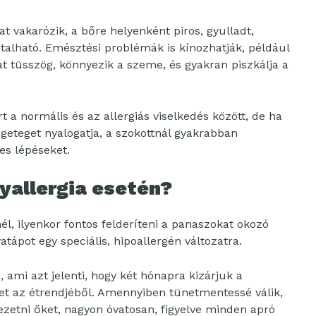
 vakarózik, a bőre helyenként piros, gyulladt,
ztalható. Emésztési problémák is kínozhatják, például
at tüsszög, könnyezik a szeme, és gyakran piszkálja a
 a normális és az allergiás viselkedés között, de ha
ngeteget nyalogatja, a szokottnál gyakrabban
es lépéseket.
yallergia esetén?
él, ilyenkor fontos felderíteni a panaszokat okozó
atápot egy speciális, hipoallergén változatra.
, ami azt jelenti, hogy két hónapra kizárjuk a
t az étrendjéből. Amennyiben tünetmentessé válik,
zetni őket, nagyon óvatosan, figyelve minden apró