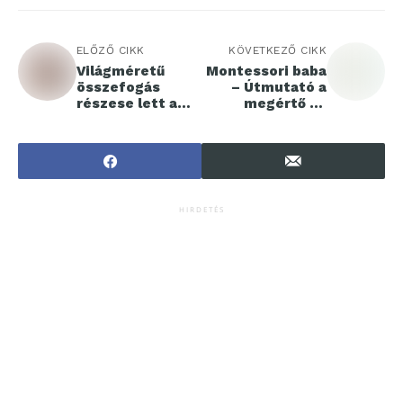
ELŐZŐ CIKK
KÖVETKEZŐ CIKK
Világméretű
Montessori baba
összefogás
– Útmutató a
részese lett a
megértő és
Debreceni
elfogadó
Egyetem
babagondozásho
z
HIRDETÉS