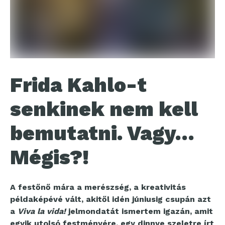
Frida Kahlo-t
senkinek nem kell
bemutatni. Vagy…
Mégis?!
A festőnő mára a merészség, a kreativitás
példaképévé vált, akitől idén júniusig csupán azt
a
Viva la vida!
jelmondatát ismertem igazán, amit
egyik utolsó festményére, egy dinnye szeletre írt