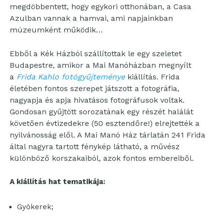
megdöbbentett, hogy egykori otthonában, a Casa
Azulban vannak a hamvai, ami napjainkban
múzeumként működik…
Ebből a Kék Házból szállítottak le egy szeletet
Budapestre, amikor a Mai Manóházban megnyílt
a
Frida Kahlo fotógyűjteménye
kiállítás. Frida
életében fontos szerepet játszott a fotográfia,
nagyapja és apja hivatásos fotográfusok voltak.
Gondosan gyűjtött sorozatának egy részét halálát
követően évtizedekre (50 esztendőre!) elrejtették a
nyilvánosság elől. A Mai Manó Ház tárlatán 241 Frida
által nagyra tartott fénykép látható, a művész
különböző korszakaiból, azok fontos embereiből.
A kiállítás hat tematikája:
Gyökerek;