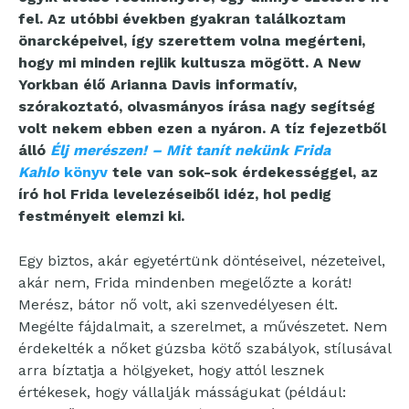
fel. Az utóbbi években gyakran találkoztam
önarcképeivel, így szerettem volna megérteni,
hogy mi minden rejlik kultusza mögött. A New
Yorkban élő Arianna Davis informatív,
szórakoztató, olvasmányos írása nagy segítség
volt nekem ebben ezen a nyáron. A tíz fejezetből
álló
Élj merészen! – Mit tanít nekünk Frida
Kahlo
könyv
tele van sok-sok érdekességgel, az
író hol Frida levelezéseiből idéz, hol pedig
festményeit elemzi ki.
Egy biztos, akár egyetértünk döntéseivel, nézeteivel,
akár nem, Frida mindenben megelőzte a korát!
Merész, bátor nő volt, aki szenvedélyesen élt.
Megélte fájdalmait, a szerelmet, a művészetet. Nem
érdekelték a nőket gúzsba kötő szabályok, stílusával
arra bíztatja a hölgyeket, hogy attól lesznek
értékesek, hogy vállalják másságukat (például: