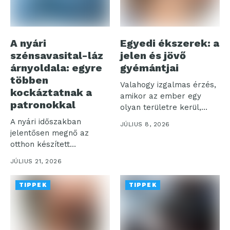
A nyári
Egyedi ékszerek: a
szénsavasital-láz
jelen és jövő
árnyoldala: egyre
gyémántjai
többen
Valahogy izgalmas érzés,
kockáztatnak a
amikor az ember egy
patronokkal
olyan területre kerül,
amelyet talán...
A nyári időszakban
JÚLIUS 8, 2026
jelentősen megnő az
otthon készített
szénsavas italok iránti
JÚLIUS 21, 2026
igény,...
TIPPEK
TIPPEK