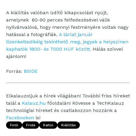
A kiállítás valóban üdítő kikapcsolást nyújt,
amelynek 60-90 perces felfedezésével válik
nyilvánvalóvá, hogy mennyi festményére voltak nagy
hatással a fotográfiák.
A tárlat január
tizenkettedikéig tekinthető meg, jegyek a helyszínen
kaphatók 1800- és 7000 HUF között.
Hálás szívvel
ajánlom!
Forrás:
BSIDE
Elkalauzoljuk a hírek világában! További friss híreket
talál a
Kalauz.hu
főoldalán! Kövesse a TechKalauz
technológiai híreket és csatlakozzon hozzánk a
Facebookon
is!
Fotó
Frida
Kahlo
Kiállítás