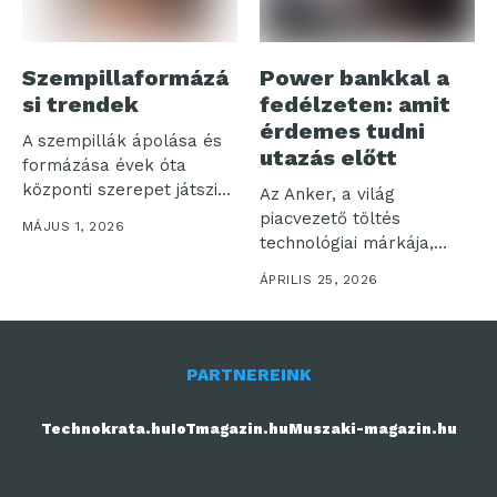
Szempillaformázá
Power bankkal a
si trendek
fedélzeten: amit
érdemes tudni
A szempillák ápolása és
utazás előtt
formázása évek óta
központi szerepet játszik
Az Anker, a világ
a szépségápolásban,...
piacvezető töltés
MÁJUS 1, 2026
technológiai márkája,
valamint az útközbeni
ÁPRILIS 25, 2026
töltési...
PARTNEREINK
Technokrata.hu
IoTmagazin.hu
Muszaki-magazin.hu