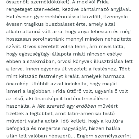
összenőtt szemöldöküket). A mexikói Frida
rengeteget szenvedett, kezdve bántalmazó anyjával.
Hat évesen gyermekbénulással küzdött, tizennyolc
évesen tragikus buszbaleset érte, amely által
alkalmatlanná vált arra, hogy anya lehessen és még
hosszasan sorolhatnánk mennyi minden nehezítette
szívét. Orvos szeretett volna lenni, ám mivel látta,
hogy egészségügyi állapota miatt nincsen esélye
ebben a szakmában, orvosi könyvek illusztrálása lett
a terve. Innen egyenes út vezetett a festéshez. Több
mint kétszáz festményt kreált, amelyek harmada
önarckép. Utóbbit azzal indokolta, hogy magát
ismeri a legjobban. Frida úttörő volt, ugyanis ő volt
az első, aki önarcképeit történetmesélésre
használta. A
Két szerető egy erdőben
művéért
fizettek a legtöbbet, amit latin-amerikai festő
művéért valaha adtak. Idő kellett, hogy a kultúra
befogadja és megértse nagyságát, hiszen halála
után lett valóban népszerű… Engem személyszerint