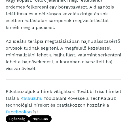
vagy kopasz foltok jelennek meg, feltétlenül
érdemes felkeresni egy bőrgyógyászt. A diagnózis
felállítása és a célirányos kezelés drága és sok
esetben hatástalan samponok megvásárlásától
kíméli meg a pácienst.
Az ideális terápia megtalálásában hajhullásszakértő
orvosok tudnak segíteni. A megfelelő kezeléssel
minimalizálni lehet a hajhullást, valamint serkenteni
lehet a hajnövekedést, a korábban elveszített haj
visszanövését.
Elkalauzoljuk a hírek világában! További friss híreket
talál a
Kalauz.hu
főoldalán! Kövesse a TechKalauz
technológiai híreket és csatlakozzon hozzánk a
Facebookon
is!
Egészség
Hajhullás