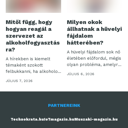
Mitől függ, hogy
Milyen okok
hogyan reagál a
állhatnak a hüvelyi
szervezet az
fájdalom
alkoholfogyasztás
hátterében?
ra?
A hüvelyi fájdalom sok nő
életében előfordul, mégis
A hírekben is kiemelt
olyan probléma, amelyről
témaként szokott
sokan...
felbukkanni, ha alkoholos
JÚLIUS 6, 2026
befolyásoltság
JÚLIUS 7, 2026
következtében történik...
PARTNEREINK
Technokrata.hu
IoTmagazin.hu
Muszaki-magazin.hu