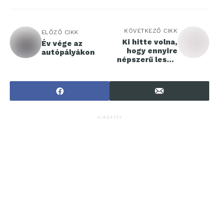
KÖVETKEZŐ CIKK
ELŐZŐ CIKK
Ki hitte volna,
Év vége az
hogy ennyire
autópályákon
népszerű lesz a
LED szalag?
HIRDETÉS