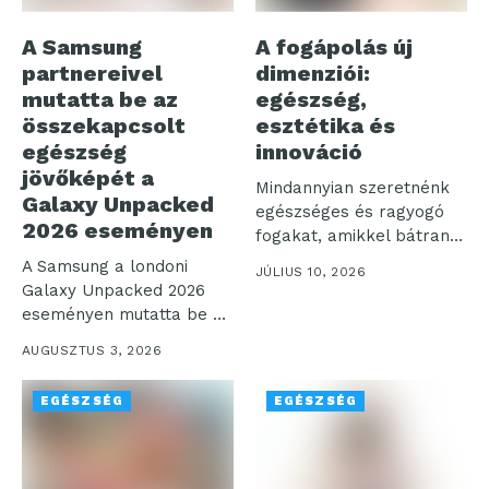
A Samsung
A fogápolás új
partnereivel
dimenziói:
mutatta be az
egészség,
összekapcsolt
esztétika és
egészség
innováció
jövőképét a
Mindannyian szeretnénk
Galaxy Unpacked
egészséges és ragyogó
2026 eseményen
fogakat, amikkel bátran
mosolyoghatunk a világra.
A Samsung a londoni
JÚLIUS 10, 2026
Az...
Galaxy Unpacked 2026
eseményen mutatta be a
digitális...
AUGUSZTUS 3, 2026
EGÉSZSÉG
EGÉSZSÉG