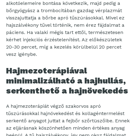
alkotóelemeire bontása következik, majd pedig a
bőrgyógyász a trombocitában gazdag vérplazmát
visszajuttatja a bőrbe apró tűszúrásokkal. Mivel ez
hajszálvékony tűvel történik, nem érez fájdalmat a
páciens. Ha valaki mégis tart ettől, természetesen
kérhet injekciós érzéstelenítést. Az előkészületek
20-30 percet, míg a kezelés körülbelül 20 percet
vesz igénybe.
Hajmezoterápiával
minimalizálható a hajhullás,
serkenthető a hajnövekedés
A hajmezoterápiát végző szakorvos apró
tűszúrásokkal hajnövekedést és kollagéntermelést
serkentő anyagot juttat a fejbőr szőrtüszőibe. Ennek
az eljárásnak köszönhetően minden értékes anyag
beépül. A tű hajszálvékony, így nem okoz fájdalmat.