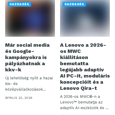
GAZDASÁG
GAZDASÁG
Már social media
A Lenovo a 2026-
és Google-
os MWC
kampányokra is
kiállításon
pályázhatnak a
bemutatta
kkv-k
legújabb adaptív
AI PC-it, moduláris
Új lehetőség nyílt a hazai
koncepcióit és a
kis- és
Lenovo Qira-t
középvállalkozások
számára: immár social
A 2026-os MWC®-n a
ÁPRILIS 23, 2026
media...
Lenovo™ bemutatja az
adaptív AI-eszközök és az
üzleti...