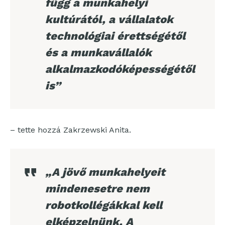
függ a munkahelyi
kultúrától, a vállalatok
technológiai érettségétől
és a munkavállalók
alkalmazkodóképességétől
is”
– tette hozzá Zakrzewski Anita.
„A jövő munkahelyeit
mindenesetre nem
robotkollégákkal kell
elképzelnünk. A