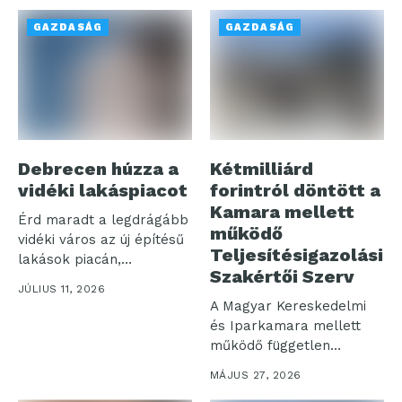
GAZDASÁG
GAZDASÁG
Debrecen húzza a
Kétmilliárd
vidéki lakáspiacot
forintról döntött a
Kamara mellett
Érd maradt a legdrágább
működő
vidéki város az új építésű
Teljesítésigazolási
lakások piacán,
Szakértői Szerv
miközben...
JÚLIUS 11, 2026
A Magyar Kereskedelmi
és Iparkamara mellett
működő független
Teljesítésigazolási
MÁJUS 27, 2026
Szakértői Szerv (TSZSZ)...