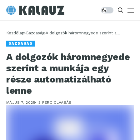
Kezdőlap
Gazdaság
A dolgozók háromnegyede szerint a
munkája egy része automatizálható lenne
GAZDASÁG
A dolgozók háromnegyede
szerint a munkája egy
része automatizálható
lenne
MÁJUS 7, 2025
3 PERC OLVASÁS