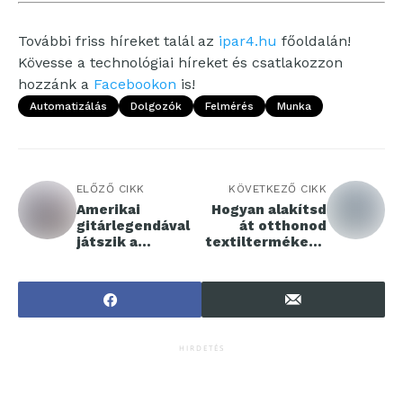
További friss híreket talál az
ipar4.hu
főoldalán!
Kövesse a technológiai híreket és csatlakozzon
hozzánk a
Facebookon
is!
Automatizálás
Dolgozók
Felmérés
Munka
ELŐZŐ CIKK
KÖVETKEZŐ CIKK
Amerikai
Hogyan alakítsd
gitárlegendával
át otthonod
játszik a
textiltermékekk
Daveform
el?
Quintet a
Müpában
HIRDETÉS