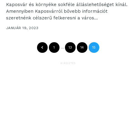
Kaposvár és környéke sokféle álláslehetőséget kínál.
Amennyiben Kaposvárról bővebb információt
szeretnénk célszerű felkeresni a város
honlapját: https://www.kaposvar.hu/hu/, ha
JANUÁR 19, 2023
kifejezetten az álláslehetőségek érdekelnek érdemes
meglátogatni...
1
…
13
14
15
HIRDETÉS